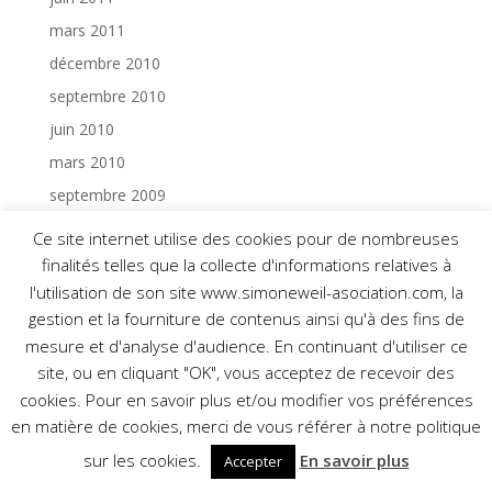
mars 2011
décembre 2010
septembre 2010
juin 2010
mars 2010
septembre 2009
juin 2009
Ce site internet utilise des cookies pour de nombreuses
mars 2009
finalités telles que la collecte d'informations relatives à
l'utilisation de son site www.simoneweil-asociation.com, la
décembre 2008
gestion et la fourniture de contenus ainsi qu'à des fins de
septembre 2008
mesure et d'analyse d'audience. En continuant d'utiliser ce
juin 2008
site, ou en cliquant "OK", vous acceptez de recevoir des
mars 2008
cookies. Pour en savoir plus et/ou modifier vos préférences
décembre 2007
en matière de cookies, merci de vous référer à notre politique
septembre 2007
sur les cookies.
En savoir plus
Accepter
juin 2007