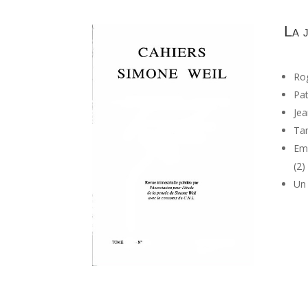
La j
Rog
Pat
Jea
Tam
Emm
(2)
Un 