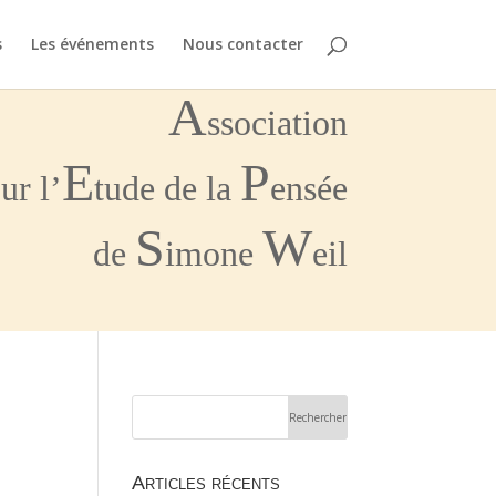
s
Les événements
Nous contacter
A
ssociation
E
P
ur l’
tude de la
ensée
S
W
de
imone
eil
Articles récents