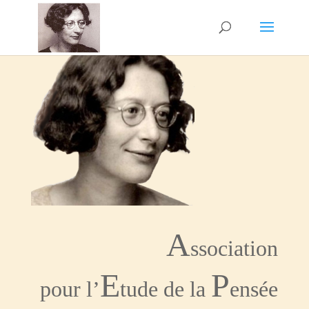
A
ssociation
E
P
pour l’
tude de la
ensée