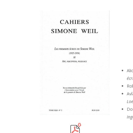
Al
écr
Ro
Av
Lo
Do
In