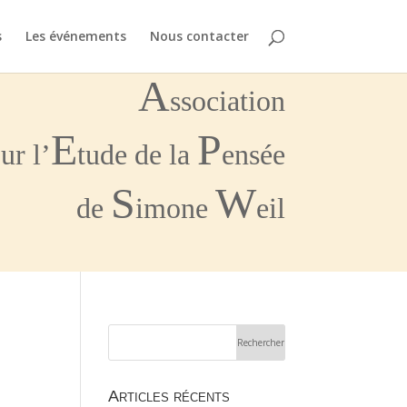
s
Les événements
Nous contacter
A
ssociation
E
P
ur l’
tude de la
ensée
S
W
de
imone
eil
Articles récents