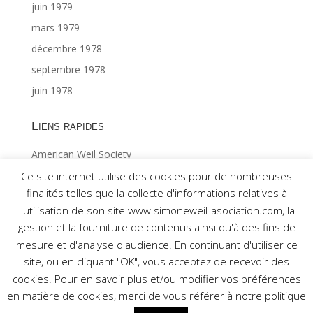
juin 1979
mars 1979
décembre 1978
septembre 1978
juin 1978
Liens rapides
American Weil Society
Index général ©Gabriël MAES 1/2
Ce site internet utilise des cookies pour de nombreuses
finalités telles que la collecte d'informations relatives à
Index général ©Gabriël MAES 2/2
l'utilisation de son site www.simoneweil-asociation.com, la
gestion et la fourniture de contenus ainsi qu'à des fins de
mesure et d'analyse d'audience. En continuant d'utiliser ce
site, ou en cliquant "OK", vous acceptez de recevoir des
cookies. Pour en savoir plus et/ou modifier vos préférences
Réalisé par Association pour l'étude de la pensée de
en matière de cookies, merci de vous référer à notre politique
Simone Weil © 2017 -
Mentions légales
-
Nous