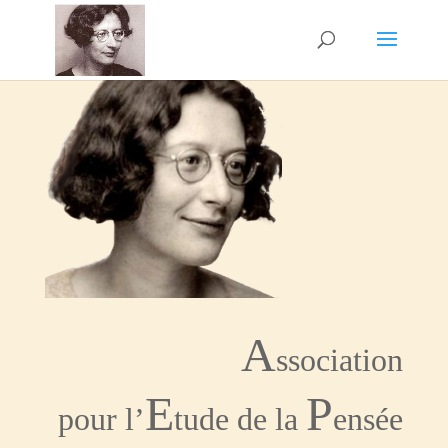
A
ssociation
E
P
pour l’
tude de la
ensée