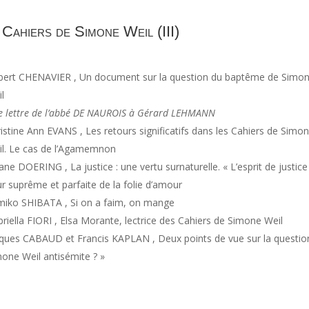
 Cahiers de Simone Weil (III)
bert CHENAVIER , Un document sur la question du baptême de Simo
l
 lettre de l’abbé DE NAUROIS à Gérard LEHMANN
istine Ann EVANS , Les retours significatifs dans les Cahiers de Simo
l. Le cas de l’Agamemnon
Jane DOERING , La justice : une vertu surnaturelle. « L’esprit de justice 
ur suprême et parfaite de la folie d’amour
iko SHIBATA , Si on a faim, on mange
riella FIORI , Elsa Morante, lectrice des Cahiers de Simone Weil
ques CABAUD et Francis KAPLAN , Deux points de vue sur la questio
one Weil antisémite ? »