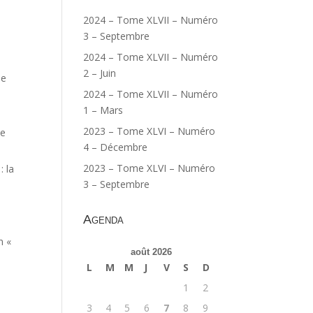
2024 – Tome XLVII – Numéro
3 – Septembre
2024 – Tome XLVII – Numéro
2 – Juin
ne
2024 – Tome XLVII – Numéro
1 – Mars
2023 – Tome XLVI – Numéro
ne
4 – Décembre
2023 – Tome XLVI – Numéro
: la
3 – Septembre
Agenda
n «
août 2026
L
M
M
J
V
S
D
1
2
3
4
5
6
7
8
9