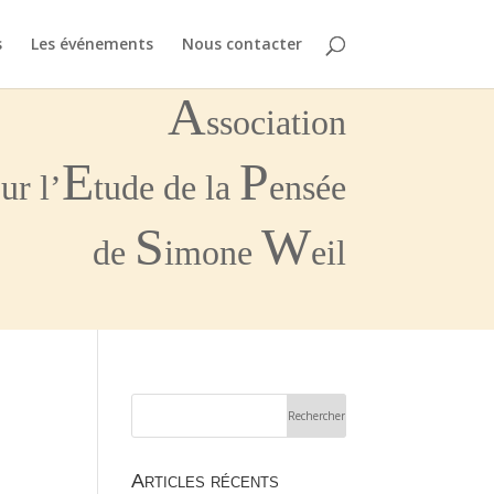
s
Les événements
Nous contacter
A
ssociation
E
P
ur l’
tude de la
ensée
S
W
de
imone
eil
Articles récents