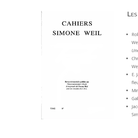
Les
Ro
Wei
Une
Chr
Wei
E. 
fle
Mim
Gab
Jac
Sim