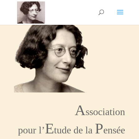
A
ssociation
E
P
pour l’
tude de la
ensée