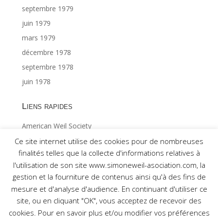
septembre 1979
juin 1979
mars 1979
décembre 1978
septembre 1978
juin 1978
Liens rapides
American Weil Society
Index général ©Gabriël MAES 1/2
Ce site internet utilise des cookies pour de nombreuses
finalités telles que la collecte d'informations relatives à
Index général ©Gabriël MAES 2/2
l'utilisation de son site www.simoneweil-asociation.com, la
gestion et la fourniture de contenus ainsi qu'à des fins de
mesure et d'analyse d'audience. En continuant d'utiliser ce
site, ou en cliquant "OK", vous acceptez de recevoir des
cookies. Pour en savoir plus et/ou modifier vos préférences
Réalisé par Association pour l'étude de la pensée de