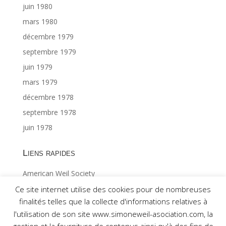
juin 1980
mars 1980
décembre 1979
septembre 1979
juin 1979
mars 1979
décembre 1978
septembre 1978
juin 1978
Liens rapides
American Weil Society
Index général ©Gabriël MAES 1/2
Ce site internet utilise des cookies pour de nombreuses
finalités telles que la collecte d'informations relatives à
Index général ©Gabriël MAES 2/2
l'utilisation de son site www.simoneweil-asociation.com, la