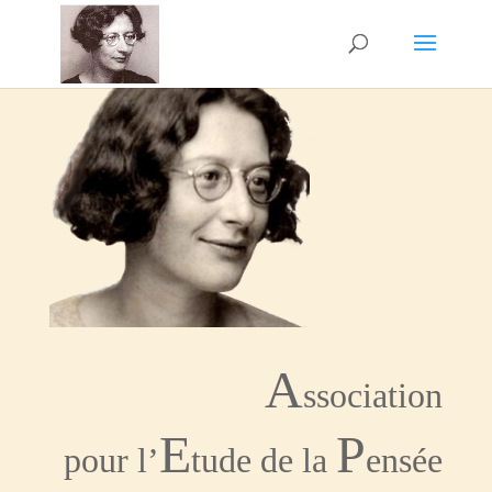
A
ssociation
E
P
pour l’
tude de la
ensée