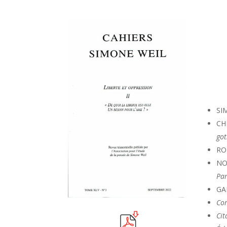
SI
CH
go
RO
NO
Pa
GA
Co
Cit