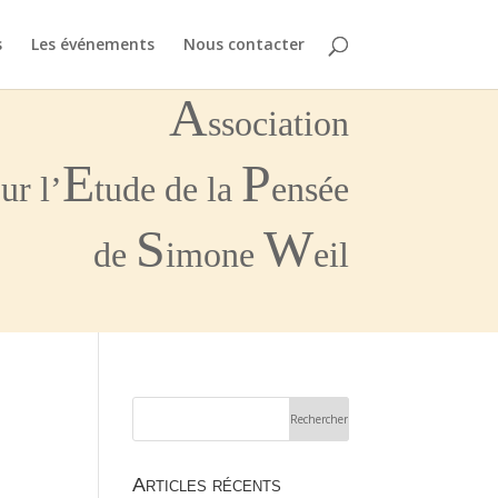
s
Les événements
Nous contacter
A
ssociation
E
P
ur l’
tude de la
ensée
S
W
de
imone
eil
Articles récents