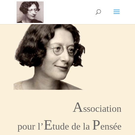
A
ssociation
E
P
pour l’
tude de la
ensée