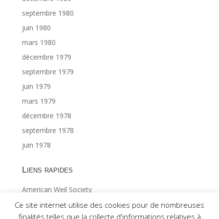
septembre 1980
juin 1980
mars 1980
décembre 1979
septembre 1979
juin 1979
mars 1979
décembre 1978
septembre 1978
juin 1978
Liens rapides
American Weil Society
Index général ©Gabriël MAES 1/2
Ce site internet utilise des cookies pour de nombreuses
finalités telles que la collecte d'informations relatives à
Index général ©Gabriël MAES 2/2