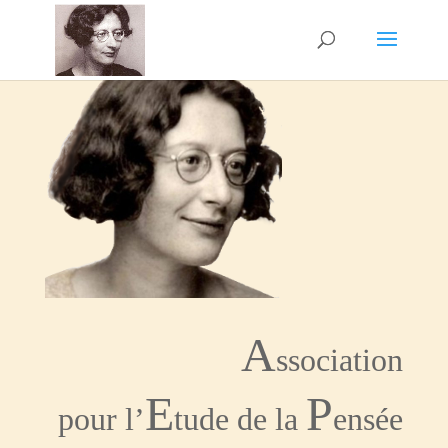
A
ssociation
E
P
pour l’
tude de la
ensée