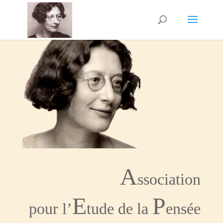
A
ssociation
E
P
pour l’
tude de la
ensée