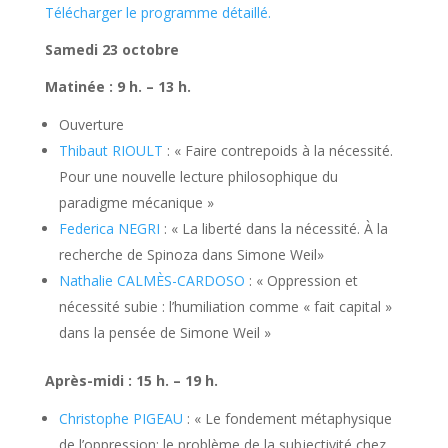
Télécharger le programme détaillé.
Samedi 23 octobre
Matinée : 9 h. – 13 h.
Ouverture
Thibaut RIOULT
: « Faire contrepoids à la nécessité.
Pour une nouvelle lecture philosophique du
paradigme mécanique »
Federica NEGRI
: « La liberté dans la nécessité. À la
recherche de Spinoza dans Simone Weil»
Nathalie CALMÈS-CARDOSO
: « Oppression et
nécessité subie : l’humiliation comme « fait capital »
dans la pensée de Simone Weil »
Après-midi : 15 h. – 19 h.
Christophe PIGEAU
: « Le fondement métaphysique
de l’oppression: le problème de la subjectivité chez