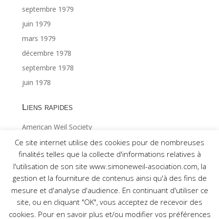
septembre 1979
juin 1979
mars 1979
décembre 1978
septembre 1978
juin 1978
Liens rapides
American Weil Society
Index général ©Gabriël MAES 1/2
Ce site internet utilise des cookies pour de nombreuses
finalités telles que la collecte d'informations relatives à
Index général ©Gabriël MAES 2/2
l'utilisation de son site www.simoneweil-asociation.com, la
gestion et la fourniture de contenus ainsi qu'à des fins de
mesure et d'analyse d'audience. En continuant d'utiliser ce
site, ou en cliquant "OK", vous acceptez de recevoir des
cookies. Pour en savoir plus et/ou modifier vos préférences