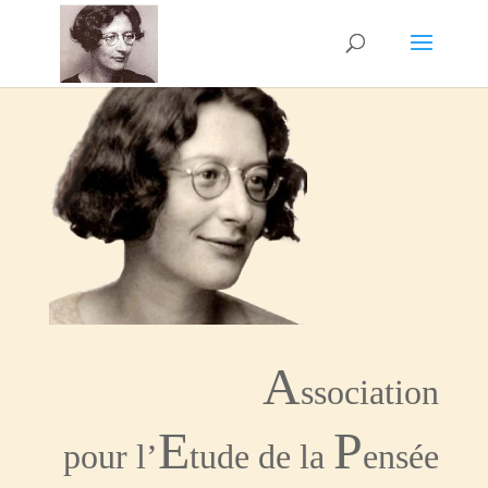
A
ssociation
E
P
pour l’
tude de la
ensée