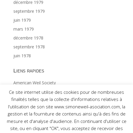
décembre 1979
septembre 1979
juin 1979
mars 1979
décembre 1978
septembre 1978
juin 1978
Liens rapides
American Weil Society
Index général ©Gabriël MAES 1/2
Ce site internet utilise des cookies pour de nombreuses
finalités telles que la collecte d'informations relatives à
Index général ©Gabriël MAES 2/2
l'utilisation de son site www.simoneweil-asociation.com, la
gestion et la fourniture de contenus ainsi qu'à des fins de
mesure et d'analyse d'audience. En continuant d'utiliser ce
site, ou en cliquant "OK", vous acceptez de recevoir des