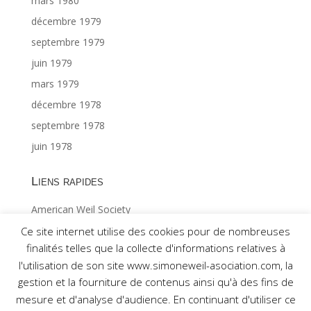
mars 1980
décembre 1979
septembre 1979
juin 1979
mars 1979
décembre 1978
septembre 1978
juin 1978
Liens rapides
American Weil Society
Index général ©Gabriël MAES 1/2
Ce site internet utilise des cookies pour de nombreuses
finalités telles que la collecte d'informations relatives à
Index général ©Gabriël MAES 2/2
l'utilisation de son site www.simoneweil-asociation.com, la
gestion et la fourniture de contenus ainsi qu'à des fins de
mesure et d'analyse d'audience. En continuant d'utiliser ce