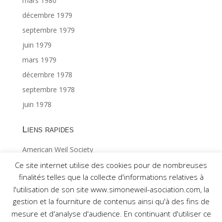
mars 1980
décembre 1979
septembre 1979
juin 1979
mars 1979
décembre 1978
septembre 1978
juin 1978
Liens rapides
American Weil Society
Index général ©Gabriël MAES 1/2
Ce site internet utilise des cookies pour de nombreuses
finalités telles que la collecte d'informations relatives à
Index général ©Gabriël MAES 2/2
l'utilisation de son site www.simoneweil-asociation.com, la
gestion et la fourniture de contenus ainsi qu'à des fins de
mesure et d'analyse d'audience. En continuant d'utiliser ce