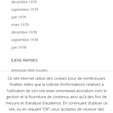
décembre 1979
septembre 1979
juin 1979
mars 1979
décembre 1978
septembre 1978
juin 1978
Liens rapides
American Weil Society
Index général ©Gabriël MAES 1/2
Ce site internet utilise des cookies pour de nombreuses
finalités telles que la collecte d'informations relatives à
Index général ©Gabriël MAES 2/2
l'utilisation de son site www.simoneweil-asociation.com, la
gestion et la fourniture de contenus ainsi qu'à des fins de
mesure et d'analyse d'audience. En continuant d'utiliser ce
site, ou en cliquant "OK", vous acceptez de recevoir des