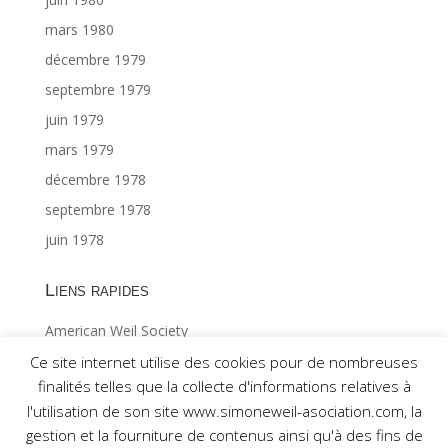
mars 1980
décembre 1979
septembre 1979
juin 1979
mars 1979
décembre 1978
septembre 1978
juin 1978
Liens rapides
American Weil Society
Index général ©Gabriël MAES 1/2
Ce site internet utilise des cookies pour de nombreuses
finalités telles que la collecte d'informations relatives à
Index général ©Gabriël MAES 2/2
l'utilisation de son site www.simoneweil-asociation.com, la
gestion et la fourniture de contenus ainsi qu'à des fins de