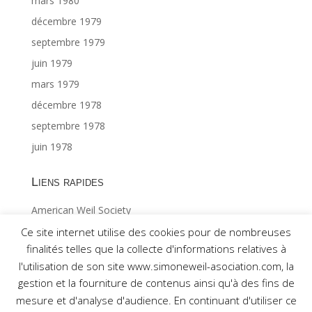
mars 1980
décembre 1979
septembre 1979
juin 1979
mars 1979
décembre 1978
septembre 1978
juin 1978
Liens rapides
American Weil Society
Index général ©Gabriël MAES 1/2
Ce site internet utilise des cookies pour de nombreuses
finalités telles que la collecte d'informations relatives à
Index général ©Gabriël MAES 2/2
l'utilisation de son site www.simoneweil-asociation.com, la
gestion et la fourniture de contenus ainsi qu'à des fins de
mesure et d'analyse d'audience. En continuant d'utiliser ce