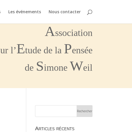
s
Les événements
Nous contacter
A
ssociation
E
P
ur l’
tude de la
ensée
S
W
de
imone
eil
Articles récents