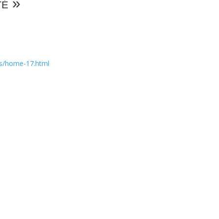
té »
ges/home-17.html