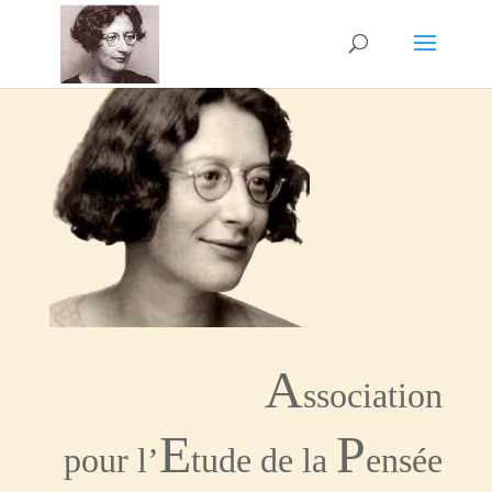
A
ssociation
E
P
pour l’
tude de la
ensée