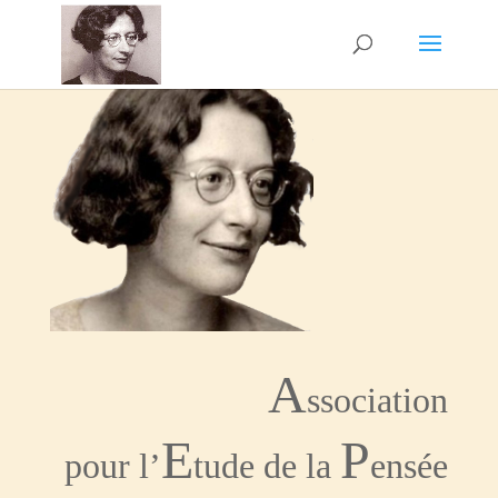
A
ssociation
E
P
pour l’
tude de la
ensée