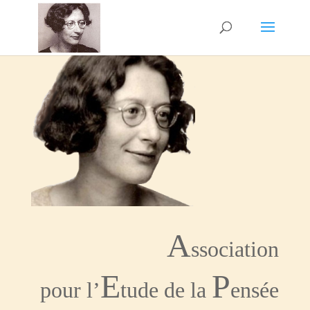
A
ssociation
E
P
pour l’
tude de la
ensée