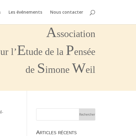
s
Les événements
Nous contacter
A
ssociation
E
P
ur l’
tude de la
ensée
S
W
de
imone
eil
l-
Articles récents