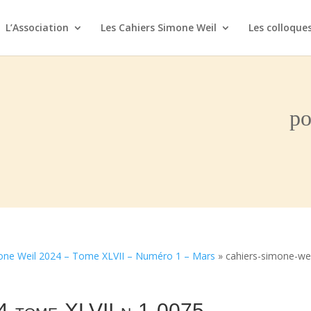
L’Association
Les Cahiers Simone Weil
Les colloque
po
one Weil 2024 – Tome XLVII – Numéro 1 – Mars
»
cahiers-simone-wei
24-tome-XLVII-n-1-0075