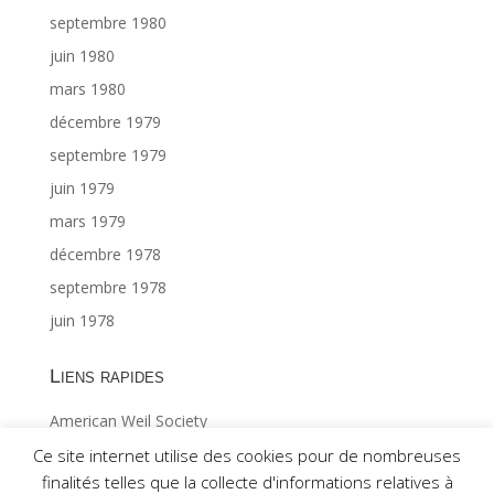
septembre 1980
juin 1980
mars 1980
décembre 1979
septembre 1979
juin 1979
mars 1979
décembre 1978
septembre 1978
juin 1978
Liens rapides
American Weil Society
Index général ©Gabriël MAES 1/2
Ce site internet utilise des cookies pour de nombreuses
finalités telles que la collecte d'informations relatives à
Index général ©Gabriël MAES 2/2