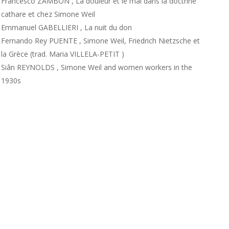
Francesco ZAMBON , La douleur et le mal dans la doctrine
cathare et chez Simone Weil
Emmanuel GABELLIERI , La nuit du don
Fernando Rey PUENTE , Simone Weil, Friedrich Nietzsche et
la Grèce (trad. Maria VILLELA-PETIT )
Siân REYNOLDS , Simone Weil and women workers in the
1930s