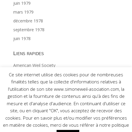
juin 1979
mars 1979
décembre 1978
septembre 1978
juin 1978
Liens rapides
American Weil Society
Index général ©Gabriël MAES 1/2
Ce site internet utilise des cookies pour de nombreuses
finalités telles que la collecte d'informations relatives à
Index général ©Gabriël MAES 2/2
l'utilisation de son site www.simoneweil-asociation.com, la
gestion et la fourniture de contenus ainsi qu'à des fins de
mesure et d'analyse d'audience. En continuant d'utiliser ce
site, ou en cliquant "OK", vous acceptez de recevoir des
cookies. Pour en savoir plus et/ou modifier vos préférences
Réalisé par Association pour l'étude de la pensée de
en matière de cookies, merci de vous référer à notre politique
Simone Weil © 2017 -
Mentions légales
-
Nous