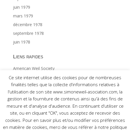
juin 1979
mars 1979
décembre 1978
septembre 1978
juin 1978
Liens rapides
American Weil Society
Index général ©Gabriël MAES 1/2
Ce site internet utilise des cookies pour de nombreuses
finalités telles que la collecte d'informations relatives à
Index général ©Gabriël MAES 2/2
l'utilisation de son site www.simoneweil-asociation.com, la
gestion et la fourniture de contenus ainsi qu'à des fins de
mesure et d'analyse d'audience. En continuant d'utiliser ce
site, ou en cliquant "OK", vous acceptez de recevoir des
cookies. Pour en savoir plus et/ou modifier vos préférences
Réalisé par Association pour l'étude de la pensée de
en matière de cookies, merci de vous référer à notre politique
Simone Weil © 2017 -
Mentions légales
-
Nous