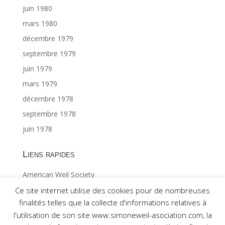
juin 1980
mars 1980
décembre 1979
septembre 1979
juin 1979
mars 1979
décembre 1978
septembre 1978
juin 1978
Liens rapides
American Weil Society
Index général ©Gabriël MAES 1/2
Ce site internet utilise des cookies pour de nombreuses
finalités telles que la collecte d'informations relatives à
Index général ©Gabriël MAES 2/2
l'utilisation de son site www.simoneweil-asociation.com, la