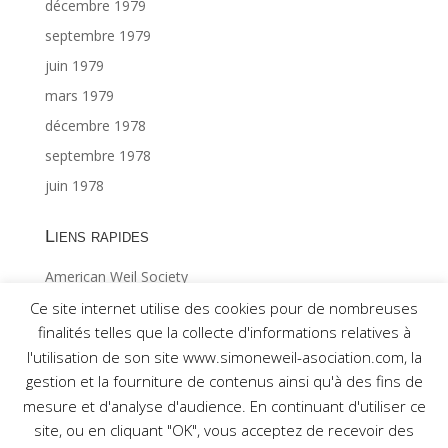
décembre 1979
septembre 1979
juin 1979
mars 1979
décembre 1978
septembre 1978
juin 1978
Liens rapides
American Weil Society
Index général ©Gabriël MAES 1/2
Ce site internet utilise des cookies pour de nombreuses
finalités telles que la collecte d'informations relatives à
Index général ©Gabriël MAES 2/2
l'utilisation de son site www.simoneweil-asociation.com, la
gestion et la fourniture de contenus ainsi qu'à des fins de
mesure et d'analyse d'audience. En continuant d'utiliser ce
site, ou en cliquant "OK", vous acceptez de recevoir des