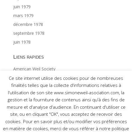
juin 1979
mars 1979
décembre 1978
septembre 1978
juin 1978
Liens rapides
American Weil Society
Index général ©Gabriël MAES 1/2
Ce site internet utilise des cookies pour de nombreuses
finalités telles que la collecte d'informations relatives à
Index général ©Gabriël MAES 2/2
l'utilisation de son site www.simoneweil-asociation.com, la
gestion et la fourniture de contenus ainsi qu'à des fins de
mesure et d'analyse d'audience. En continuant d'utiliser ce
site, ou en cliquant "OK", vous acceptez de recevoir des
cookies. Pour en savoir plus et/ou modifier vos préférences
Réalisé par Association pour l'étude de la pensée de
en matière de cookies, merci de vous référer à notre politique
Simone Weil © 2017 -
Mentions légales
-
Nous