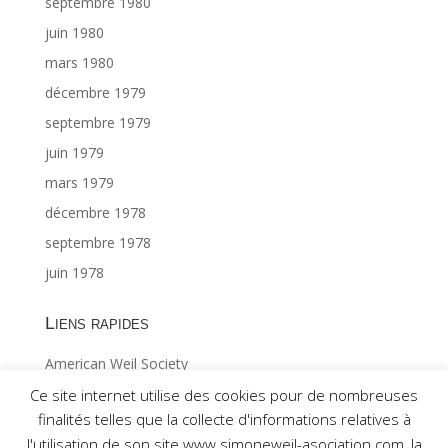
septembre 1980
juin 1980
mars 1980
décembre 1979
septembre 1979
juin 1979
mars 1979
décembre 1978
septembre 1978
juin 1978
Liens rapides
American Weil Society
Index général ©Gabriël MAES 1/2
Ce site internet utilise des cookies pour de nombreuses
finalités telles que la collecte d'informations relatives à
Index général ©Gabriël MAES 2/2
l'utilisation de son site www.simoneweil-asociation.com, la