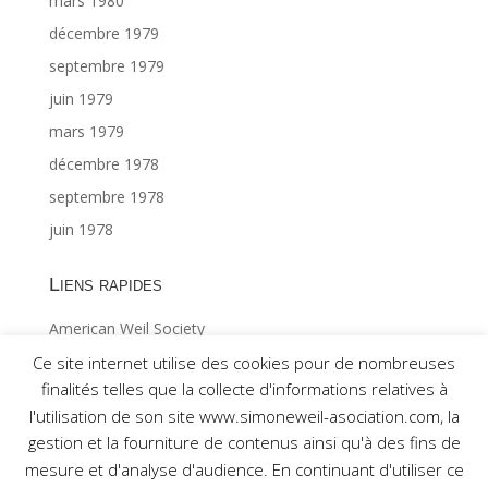
mars 1980
décembre 1979
septembre 1979
juin 1979
mars 1979
décembre 1978
septembre 1978
juin 1978
Liens rapides
American Weil Society
Index général ©Gabriël MAES 1/2
Ce site internet utilise des cookies pour de nombreuses
finalités telles que la collecte d'informations relatives à
Index général ©Gabriël MAES 2/2
l'utilisation de son site www.simoneweil-asociation.com, la
gestion et la fourniture de contenus ainsi qu'à des fins de
mesure et d'analyse d'audience. En continuant d'utiliser ce