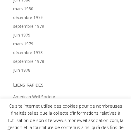
mars 1980
décembre 1979
septembre 1979
juin 1979
mars 1979
décembre 1978
septembre 1978
juin 1978
Liens rapides
American Weil Society
Index général ©Gabriël MAES 1/2
Ce site internet utilise des cookies pour de nombreuses
finalités telles que la collecte d'informations relatives à
Index général ©Gabriël MAES 2/2
l'utilisation de son site www.simoneweil-asociation.com, la
gestion et la fourniture de contenus ainsi qu'à des fins de