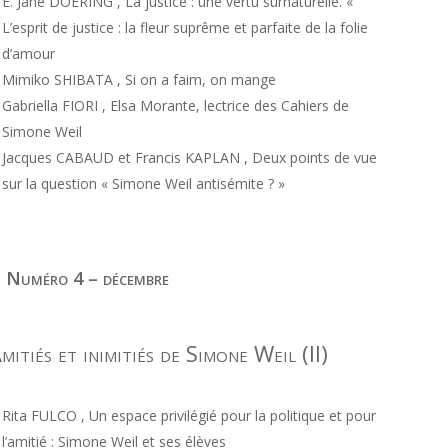
E. Jane DOERING , La justice : une vertu surnaturelle. «
L’esprit de justice : la fleur suprême et parfaite de la folie
d’amour
Mimiko SHIBATA , Si on a faim, on mange
Gabriella FIORI , Elsa Morante, lectrice des Cahiers de
Simone Weil
Jacques CABAUD et Francis KAPLAN , Deux points de vue
sur la question « Simone Weil antisémite ? »
 Numéro 4 – décembre
mitiés et inimitiés de Simone Weil (II)
Rita FULCO , Un espace privilégié pour la politique et pour
l’amitié : Simone Weil et ses élèves